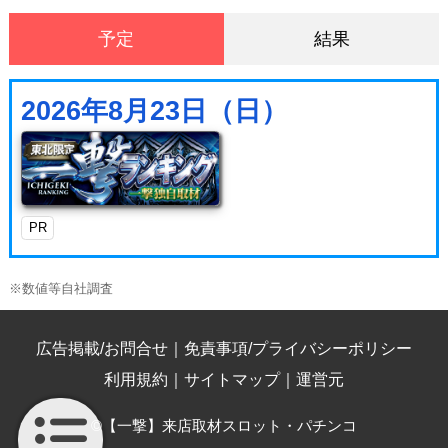
予定
結果
2026年8月23日（日）
PR
※数値等自社調査
広告掲載/お問合せ
｜
免責事項/プライバシーポリシー
利用規約
｜
サイトマップ
｜
運営元
©【一撃】来店取材スロット・パチンコ