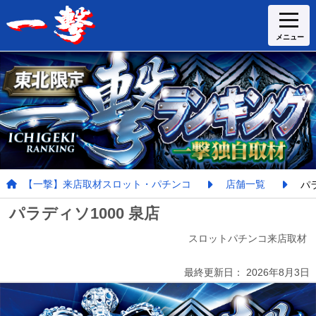
【一撃】来店取材スロット・パチンコ
店舗一覧
パラ
パラディソ1000 泉店
スロットパチンコ来店取材
最終更新日：
2026年8月3日