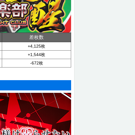
差枚数
+4,125枚
+1,544枚
-672枚