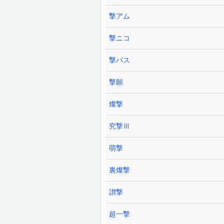
撃アム
撃ニコ
撃パス
撃願
燦撃
究撃Ⅲ
萌撃
裏燦撃
讃撃
超一撃