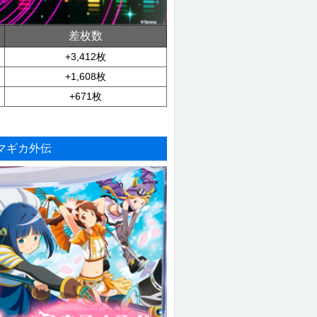
差枚数
+3,412枚
+1,608枚
+671枚
マギカ外伝