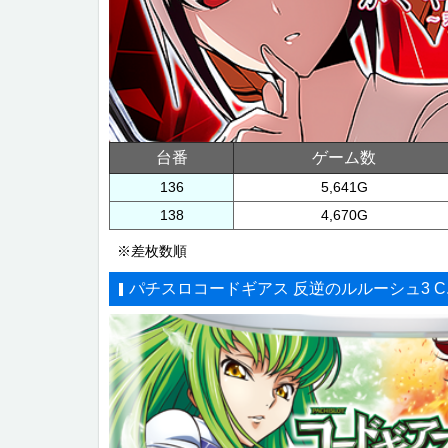
台番
ゲーム数
136
5,641G
138
4,670G
※差枚数順
パチスロコードギアス 反逆のルルーシュ3 C.C.＆K