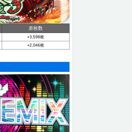
差枚数
+3,598枚
+2,046枚