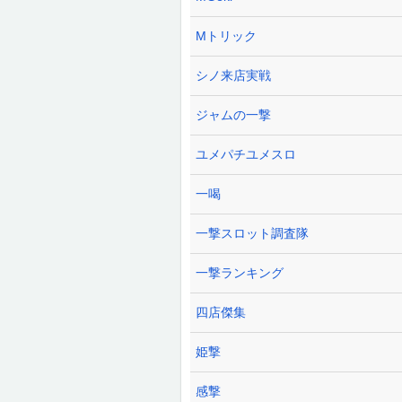
Мトリック
シノ来店実戦
ジャムの一撃
ユメパチユメスロ
一喝
一撃スロット調査隊
一撃ランキング
四店傑集
姫撃
感撃