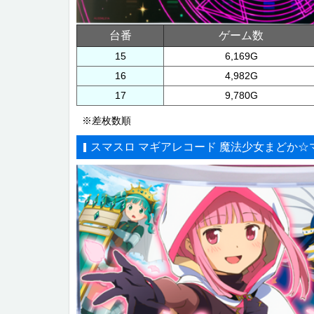
台番
ゲーム数
15
6,169G
16
4,982G
17
9,780G
※差枚数順
スマスロ マギアレコード 魔法少女まどか☆