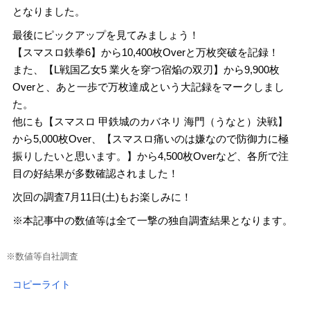
となりました。
最後にピックアップを見てみましょう！
【スマスロ鉄拳6】から10,400枚Overと万枚突破を記録！
また、【L戦国乙女5 業火を穿つ宿焔の双刃】から9,900枚
Overと、あと一歩で万枚達成という大記録をマークしまし
た。
他にも【スマスロ 甲鉄城のカバネリ 海門（うなと）決戦】
から5,000枚Over、【スマスロ痛いのは嫌なので防御力に極
振りしたいと思います。】から4,500枚Overなど、各所で注
目の好結果が多数確認されました！
次回の調査7月11日(土)もお楽しみに！
※本記事中の数値等は全て一撃の独自調査結果となります。
※数値等自社調査
コピーライト