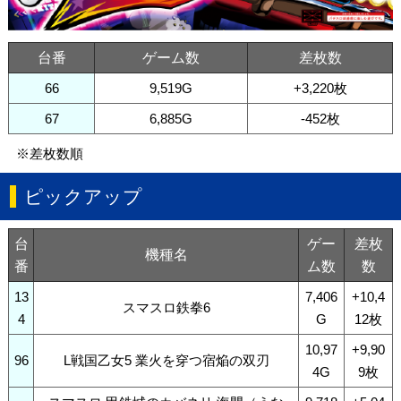
台番
ゲーム数
差枚数
66
9,519G
+3,220枚
67
6,885G
-452枚
※差枚数順
ピックアップ
台
ゲー
差枚
機種名
番
ム数
数
13
7,406
+10,4
スマスロ鉄拳6
4
G
12枚
10,97
+9,90
96
L戦国乙女5 業火を穿つ宿焔の双刃
4G
9枚