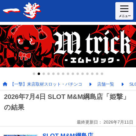
【一撃】来店取材スロット・パチンコ
店舗一覧
SL
2026年7月4日 SLOT M&M綱島店「姫撃」
の結果
最終更新日：
2026年7月11日
SLOT M&M綱島店