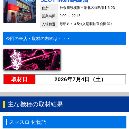
神奈川県横浜市港北区綱島東1-6-23
住所
9:00 ～ 22:45
営業時間
毎朝８：４5分入場順抽選会開催！
入場抽選
今回の来店・取材の内容は・・・
取材日
2026年7月4日（土）
主な機種の取材結果
スマスロ 化物語