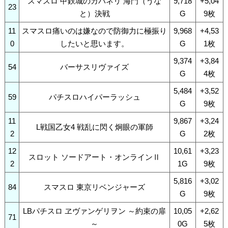
スマスロ 甲鉄城のカバネリ 海門（うな
9,718
+5,04
23
と）決戦
G
9枚
11
スマスロ痛いのは嫌なので防御力に極振り
9,968
+4,53
0
したいと思います。
G
1枚
9,374
+3,84
54
バーサスリヴァイズ
G
4枚
5,484
+3,52
59
パチスロハイパーラッシュ
G
9枚
11
9,867
+3,24
L戦国乙女4 戦乱に閃く炯眼の軍師
2
G
2枚
12
10,61
+3,23
スロット ソードアート・オンラインⅡ
2
1G
9枚
5,816
+3,02
84
スマスロ 東京リベンジャーズ
G
9枚
LBパチスロ ヱヴァンゲリヲン ～約束の扉
10,05
+2,62
71
～
0G
5枚