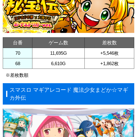
台番
ゲーム数
差枚数
70
11,695G
+5,546枚
68
6,610G
+1,862枚
※差枚数順
スマスロ マギアレコード 魔法少女まどか☆マギ
カ外伝