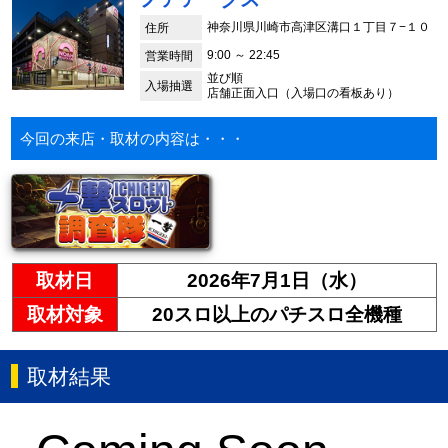
神奈川県川崎市高津区溝口１丁目７−１０
住所
9:00 ～ 22:45
営業時間
並び順
入場抽選
店舗正面入口（入場口の看板あり）
今回の来店・取材の内容は・・・
取材日
2026年7月1日（水）
取材対象
20スロ以上のパチスロ全機種
取材結果