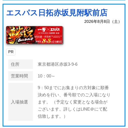
エスパス日拓赤坂見附駅前店
2026年8月8日（土）
PR
住所
東京都港区赤坂3-9-6
営業時間
10：00～
9：50までにお集まりの方対象に順番
決めを行い、番号順でのご入場になり
入場抽選
ます。 （予定なく変更となる場合が
ございます。詳しくはLINE＠にて配
信致します。）