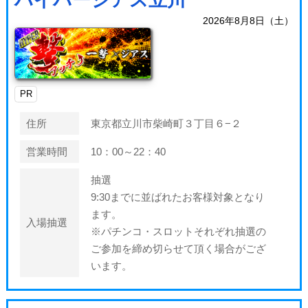
2026年8月8日（土）
PR
住所
東京都立川市柴崎町３丁目６−２
営業時間
10：00～22：40
抽選
9:30までに並ばれたお客様対象となり
ます。
入場抽選
※パチンコ・スロットそれぞれ抽選の
ご参加を締め切らせて頂く場合がござ
います。