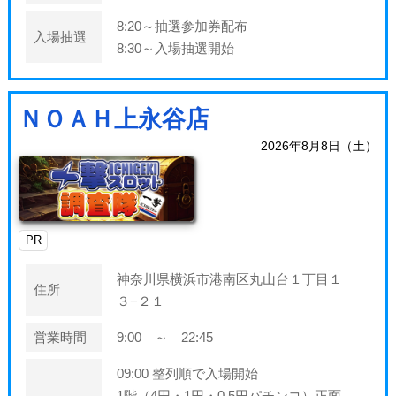
8:20～抽選参加券配布
入場抽選
8:30～入場抽選開始
ＮＯＡＨ上永谷店
2026年8月8日（土）
PR
神奈川県横浜市港南区丸山台１丁目１
住所
３−２１
営業時間
9:00 ～ 22:45
09:00 整列順で入場開始
1階（4円・1円・0.5円パチンコ）正面