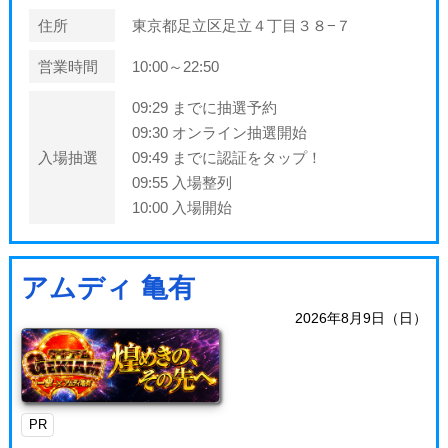
住所
東京都足立区足立４丁目３８−７
営業時間
10:00～22:50
09:29 までに抽選予約
09:30 オンライン抽選開始
入場抽選
09:49 までに認証をタップ！
09:55 入場整列
10:00 入場開始
アムディ 亀有
2026年8月9日（日）
PR