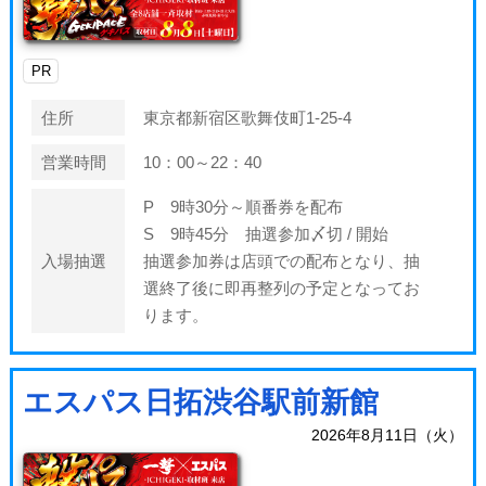
PR
住所
東京都新宿区歌舞伎町1-25-4
営業時間
10：00～22：40
P 9時30分～順番券を配布
S 9時45分 抽選参加〆切 / 開始
入場抽選
抽選参加券は店頭での配布となり、抽
選終了後に即再整列の予定となってお
ります。
エスパス日拓渋谷駅前新館
2026年8月11日（火）