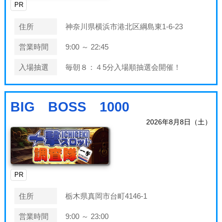
PR
住所
神奈川県横浜市港北区綱島東1-6-23
営業時間
9:00 ～ 22:45
入場抽選
毎朝８：４5分入場順抽選会開催！
BIG BOSS 1000
2026年8月8日（土）
PR
住所
栃木県真岡市台町4146-1
営業時間
9:00 ～ 23:00