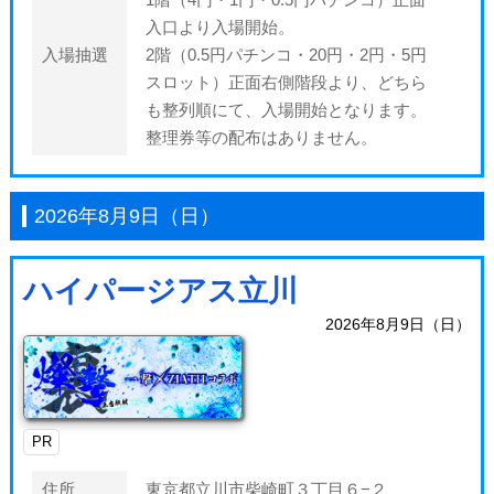
入口より入場開始。
入場抽選
2階（0.5円パチンコ・20円・2円・5円
スロット）正面右側階段より、どちら
も整列順にて、入場開始となります。
整理券等の配布はありません。
2026年8月9日（日）
ハイパージアス立川
2026年8月9日（日）
PR
住所
東京都立川市柴崎町３丁目６−２