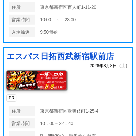
住所
東京都新宿区百人町1-11-20
営業時間
10:00 ～ 23:00
入場抽選
9:50開始
エスパス日拓西武新宿駅前店
2026年8月8日（土）
PR
住所
東京都新宿区歌舞伎町1-25-4
営業時間
10：00～22：40
P 9時30分～順番券を配布