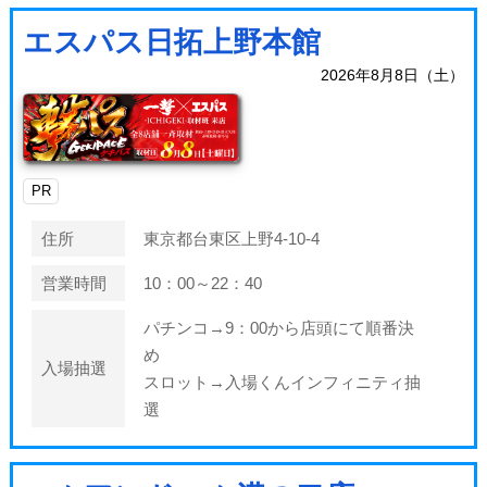
エスパス日拓上野本館
2026年8月8日（土）
PR
住所
東京都台東区上野4-10-4
営業時間
10：00～22：40
パチンコ→9：00から店頭にて順番決
め
入場抽選
スロット→入場くんインフィニティ抽
選