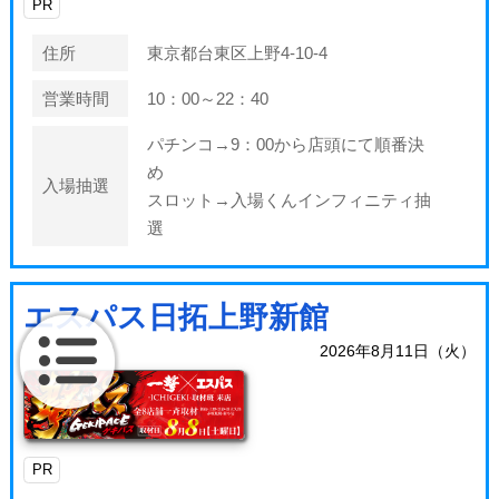
PR
住所
東京都台東区上野4-10-4
営業時間
10：00～22：40
パチンコ→9：00から店頭にて順番決
め
入場抽選
スロット→入場くんインフィニティ抽
選
エスパス日拓上野新館
2026年8月11日（火）
PR