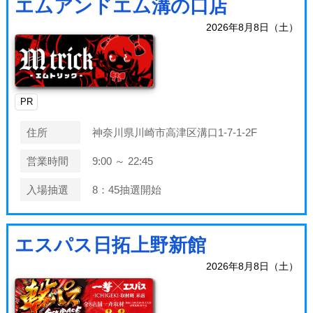
エムアンドエム溝の口店
2026年8月8日（土）
PR
住所
神奈川県川崎市高津区溝口1-7-1-2F
営業時間
9:00 ～ 22:45
入場抽選
8：45抽選開始
エスパス日拓上野新館
2026年8月8日（土）