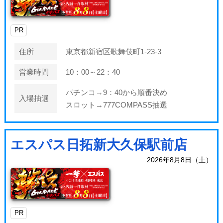
PR
住所
東京都新宿区歌舞伎町1-23-3
営業時間
10：00～22：40
パチンコ→9：40から順番決め
入場抽選
スロット→777COMPASS抽選
エスパス日拓新大久保駅前店
2026年8月8日（土）
PR