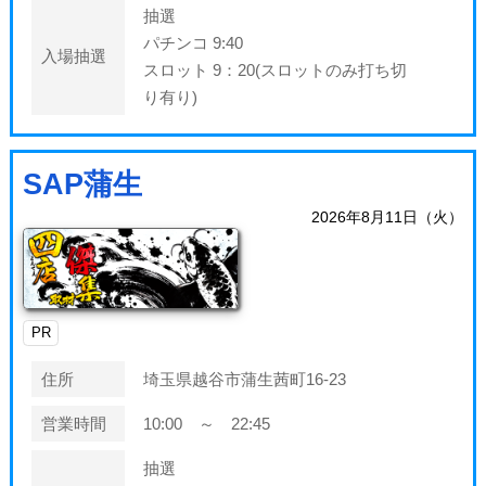
抽選
パチンコ 9:40
入場抽選
スロット 9：20(スロットのみ打ち切
り有り)
SAP蒲生
2026年8月11日（火）
PR
住所
埼玉県越谷市蒲生茜町16-23
営業時間
10:00 ～ 22:45
抽選