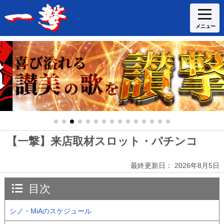
【一撃】来店取材スロット・パチンコ
最終更新日：
2026年8月5日
目次
シノ・MiAのスケジュール