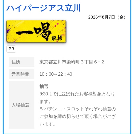
ハイパージアス立川
2026年8月7日（金）
PR
住所
東京都立川市柴崎町３丁目６−２
営業時間
10：00～22：40
抽選
9:30までに並ばれたお客様対象となり
ます。
入場抽選
※パチンコ・スロットそれぞれ抽選の
ご参加を締め切らせて頂く場合がござ
います。