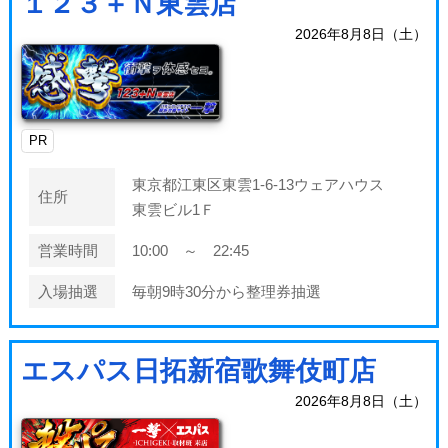
１２３＋Ｎ東雲店
2026年8月8日（土）
PR
東京都江東区東雲1-6-13ウェアハウス
住所
東雲ビル1Ｆ
営業時間
10:00 ～ 22:45
入場抽選
毎朝9時30分から整理券抽選
エスパス日拓新宿歌舞伎町店
2026年8月8日（土）