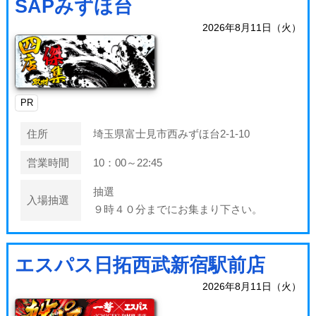
SAPみずほ台
2026年8月11日（火）
PR
住所
埼玉県富士見市西みずほ台2-1-10
営業時間
10：00～22:45
抽選
入場抽選
９時４０分までにお集まり下さい。
エスパス日拓西武新宿駅前店
2026年8月11日（火）