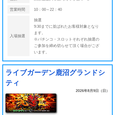
営業時間
10：00～22：40
抽選
9:30までに並ばれたお客様対象となり
ます。
入場抽選
※パチンコ・スロットそれぞれ抽選の
ご参加を締め切らせて頂く場合がござ
います。
ライブガーデン鹿沼グランドシ
ティ
2026年8月9日（日）