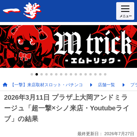
【一撃】来店取材スロット・パチンコ
店舗一覧
プ
2026年3月11日 プラザ上大岡アンドミラ
ージュ「超一撃×シノ来店・Youtubeライ
ブ」の結果
最終更新日：
2026年7月27日