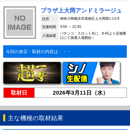
プラザ上大岡アンドミラージュ
神奈川県横浜市港南区上大岡西1-13-9
住所
9:00 ～ 22:45
営業時間
パチンコ・スロット共に、8:45より店舗裏
入場抽選
口にて抽選入場開始！
今回の来店・取材の内容は・・・
取材日
2026年3月11日（水）
主な機種の取材結果