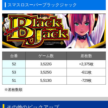
スマスロスーパーブラックジャック
台番
ゲーム数
差枚数
52
3,522G
+2,375枚
53
3,525G
-611枚
51
5,513G
-729枚
※差枚数順
その他のピックアップ