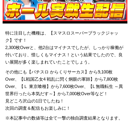
特に注目した機種は、【スマスロスーパーブラックジャッ
ク】です！
2,300枚Overと、他2台はマイナスでしたが、しっかり稼働が
付いており、惜しくもマイナス！という結果でしたので、良
い展開が多く楽しまれていたことでしょう。
その他にも【パチスロ からくりサーカス】から9,100枚
Over、【L戦国乙女4 戦乱に閃く炯眼の軍師】から7,800枚
Over、【Ｌ 東京喰種】から7,600枚Over、【L 無職転生 ～異
世界行ったら本気だす～】から7,000枚Over等など！
見どころ沢山の1日でしたね！
次回の調査＆配信もお楽しみに！
※本記事中の数値等は全て一撃の独自調査結果となります。