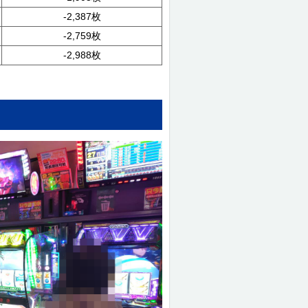
-2,387枚
-2,759枚
-2,988枚