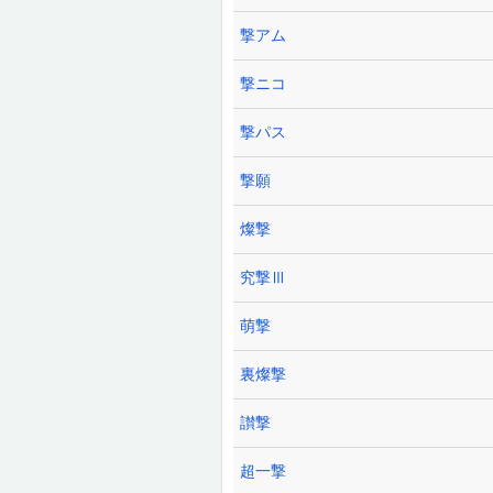
撃アム
撃ニコ
撃パス
撃願
燦撃
究撃Ⅲ
萌撃
裏燦撃
讃撃
超一撃