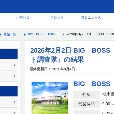
パチンコ
スロット
業界ニュース
店舗一覧
BIG BOSS 1000
2026年2月2日 BIG BOSS 
2026年2月2日 BIG BOS
ト調査隊」の結果
最終更新日：
2026年8月4日
BIG BOSS 
栃木県
住所
9:00 
営業時間
8:2