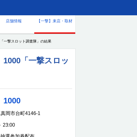
店舗情報
【一撃】来店・取材
1000「一撃スロット調査隊」の結果
S 1000「一撃スロッ
1000
真岡市台町4146-1
～ 23:00
0～抽選参加券配布