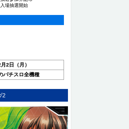
0～入場抽選開始
年2月2日（月）
上のパチスロ全機種
ヴ2