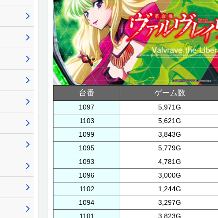
台番
ゲーム数
1097
5,971G
1103
5,621G
1099
3,843G
1095
5,779G
1093
4,781G
1096
3,000G
1102
1,244G
1094
3,297G
1101
3,823G