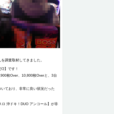
」さんを調査取材してきました。
ヴ2】です！
0枚Over、10,800枚Overと、3台
ついており、非常に良い状況だった
ロ 沖ドキ！DUO アンコール】が非