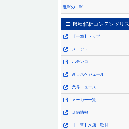
進撃の一撃
機種解析コンテンツリ
【一撃】トップ
スロット
パチンコ
新台スケジュール
業界ニュース
メーカー一覧
店舗情報
【一撃】来店・取材