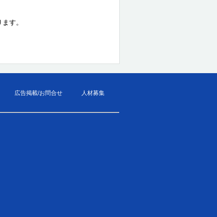
ります。
広告掲載/お問合せ
人材募集