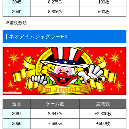
3045
8,275G
-100枚
3040
8,606G
-600枚
※差枚数順
ネオアイムジャグラーEX
台番
ゲーム数
差枚数
3067
9,647G
+2,300枚
3066
7,680G
+500枚