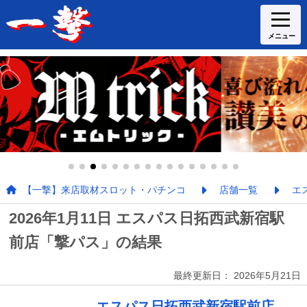
【一撃】来店取材スロット・パチンコ
店舗一覧
エ
2026年1月11日 エスパス日拓西武新宿駅
前店「撃パス」の結果
最終更新日：
2026年5月21日
エスパス日拓西武新宿駅前店