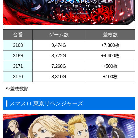
台番
ゲーム数
差枚数
3168
9,474G
+7,300枚
3169
8,772G
+4,400枚
3171
7,268G
+500枚
3170
8,810G
+100枚
※差枚数順
スマスロ 東京リベンジャーズ