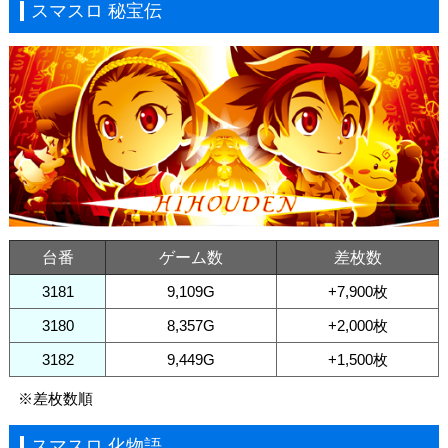
スマスロ 秘宝伝
台番
ゲーム数
差枚数
3181
9,109G
+7,900枚
3180
8,357G
+2,000枚
3182
9,449G
+1,500枚
※差枚数順
スマスロ 化物語