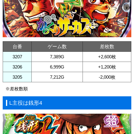
台番
ゲーム数
差枚数
3207
7,389G
+2,600枚
3206
6,999G
+1,200枚
3205
7,212G
-2,000枚
※差枚数順
L主役は銭形4