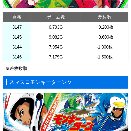
台番
ゲーム数
差枚数
3147
6,793G
+9,200枚
3145
9,082G
+3,600枚
3144
7,954G
-1,300枚
3146
7,179G
-1,500枚
※差枚数順
スマスロモンキーターンⅤ