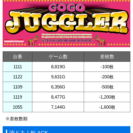
台番
ゲーム数
差枚数
1111
8,819G
-100枚
1122
9,631G
-200枚
1109
6,356G
-500枚
1119
8,477G
-1,200枚
1055
7,144G
-1,600枚
※差枚数順
沖ドキ！BLACK