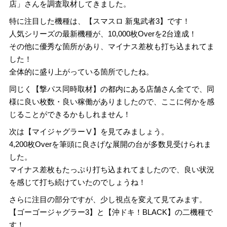
店」さんを調査取材してきました。
特に注目した機種は、【スマスロ 新鬼武者3】です！
人気シリーズの最新機種が、10,000枚Overを2台達成！
その他に優秀な箇所があり、マイナス差枚も打ち込まれてま
した！
全体的に盛り上がっている箇所でしたね。
同じく【撃パス同時取材】の都内にある店舗さん全てで、同
様に良い枚数・良い稼働がありましたので、ここに何かを感
じることができるかもしれません！
次は【マイジャグラーⅤ】を見てみましょう。
4,200枚Overを筆頭に良さげな展開の台が多数見受けられま
した。
マイナス差枚もたっぷり打ち込まれてましたので、良い状況
を感じて打ち続けていたのでしょうね！
さらに注目の部分ですが、少し視点を変えて見てみます。
【ゴーゴージャグラー3】と【沖ドキ！BLACK】の二機種で
す！