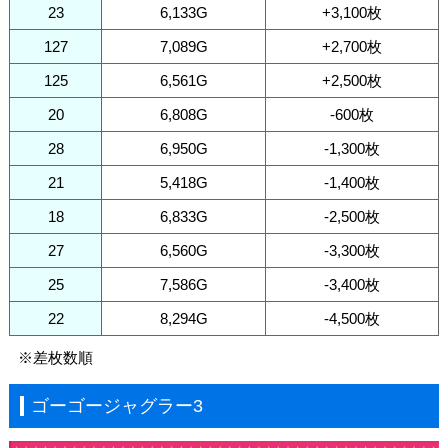
23
6,133G
+3,100枚
127
7,089G
+2,700枚
125
6,561G
+2,500枚
20
6,808G
-600枚
28
6,950G
-1,300枚
21
5,418G
-1,400枚
18
6,833G
-2,500枚
27
6,560G
-3,300枚
25
7,586G
-3,400枚
22
8,294G
-4,500枚
※差枚数順
ゴーゴージャグラー3