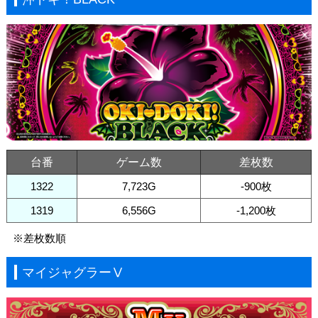
台番
ゲーム数
差枚数
1322
7,723G
-900枚
1319
6,556G
-1,200枚
※差枚数順
マイジャグラーⅤ