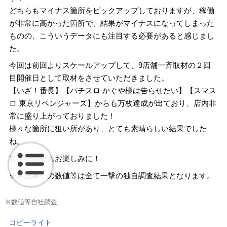
どちらもマイナス箇所をピックアップしておりますが、稼働
が非常に高かった箇所で、結果がマイナスになってしまった
ものの、こういうデータにも注目する必要があると感じまし
た。
今回は前回よりスケールアップして、9店舗一斉取材の２回
目開催日として取材をさせていただきました。
【いざ！番長】【パチスロ かぐや様は告らせたい】【スマス
ロ 東京リベンジャーズ】からも万枚達成が出ており、店内非
常に盛り上がっておりました！
様々な箇所に狙い所があり、とても素晴らしい結果でした
ね。
次回の調査もお楽しみに！
※本記事中の数値等は全て一撃の独自調査結果となります。
※数値等自社調査
コピーライト