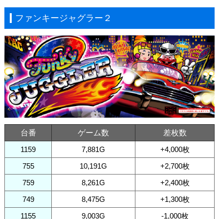
ファンキージャグラー２
台番
ゲーム数
差枚数
1159
7,881G
+4,000枚
755
10,191G
+2,700枚
759
8,261G
+2,400枚
749
8,475G
+1,300枚
1155
9,003G
-1,000枚