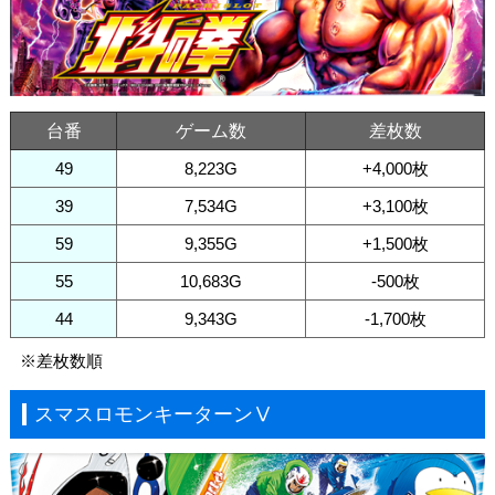
台番
ゲーム数
差枚数
49
8,223G
+4,000枚
39
7,534G
+3,100枚
59
9,355G
+1,500枚
55
10,683G
-500枚
44
9,343G
-1,700枚
※差枚数順
スマスロモンキーターンⅤ