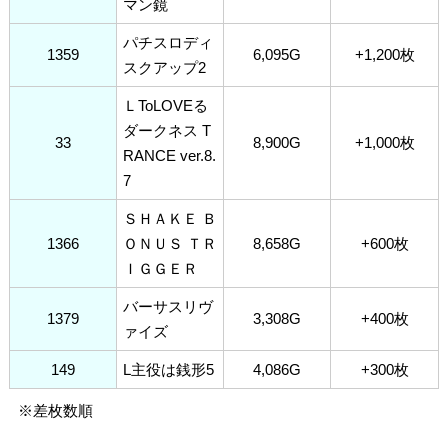
マン鏡
パチスロディ
1359
6,095G
+1,200枚
スクアップ2
ＬToLOVEる
ダークネス T
33
8,900G
+1,000枚
RANCE ver.8.
7
ＳＨＡＫＥ Ｂ
1366
ＯＮＵＳ ＴＲ
8,658G
+600枚
ＩＧＧＥＲ
バーサスリヴ
1379
3,308G
+400枚
ァイズ
149
L主役は銭形5
4,086G
+300枚
※差枚数順