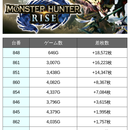
台番
ゲーム数
差枚数
848
646G
+18,572枚
861
3,007G
+16,223枚
851
3,438G
+14,347枚
860
4,082G
+8,367枚
854
4,337G
+7,084枚
846
3,796G
+3,615枚
845
4,379G
+1,995枚
862
4,035G
+1,757枚