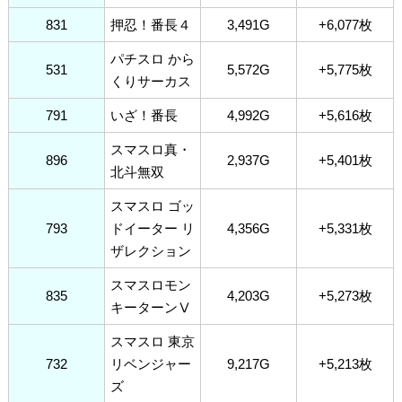
831
押忍！番長４
3,491G
+6,077枚
パチスロ から
531
5,572G
+5,775枚
くりサーカス
791
いざ！番長
4,992G
+5,616枚
スマスロ真・
896
2,937G
+5,401枚
北斗無双
スマスロ ゴッ
793
ドイーター リ
4,356G
+5,331枚
ザレクション
スマスロモン
835
4,203G
+5,273枚
キーターンⅤ
スマスロ 東京
732
リベンジャー
9,217G
+5,213枚
ズ