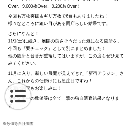
Over、9,600枚Over、9,200枚Over！
今回も万枚突破＆ギリ万枚で6台もありましたね！
様々なところに狙い目がある同店らしい結果です。
さらになんと！
11/1(土)に続き、展開の良さそうだった気になる箇所を、
今回も『要チェック』として別にまとめました！
他の箇所と台番が重複してはいますが、この度もぜひ見て
みてください。
11月に入り、新しい展開が見えてきた「新宿アラジン」さ
ん。これからの仕掛けにも超注目ですね！
次回の調査もお楽しみに！
※本記事中の数値等は全て一撃の独自調査結果となりま
す。
※数値等自社調査