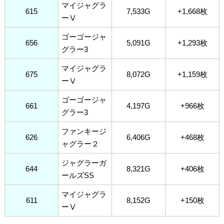
マイジャグラ
615
7,533G
+1,668枚
ーⅤ
ゴーゴージャ
656
5,091G
+1,293枚
グラー3
マイジャグラ
675
8,072G
+1,159枚
ーⅤ
ゴーゴージャ
661
4,197G
+966枚
グラー3
ファンキージ
626
6,406G
+468枚
ャグラー２
ジャグラーガ
644
8,321G
+406枚
ールズSS
マイジャグラ
611
8,152G
+150枚
ーⅤ