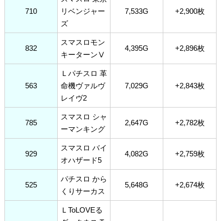
710
リベンジャー
7,533G
+2,900枚
ズ
スマスロモン
832
4,395G
+2,896枚
キーターンⅤ
Ｌパチスロ 革
563
命機ヴァルヴ
7,029G
+2,843枚
レイヴ2
スマスロ シャ
785
2,647G
+2,782枚
ーマンキング
スマスロ バイ
929
4,082G
+2,759枚
オハザード5
パチスロ から
525
5,648G
+2,674枚
くりサーカス
ＬToLOVEる