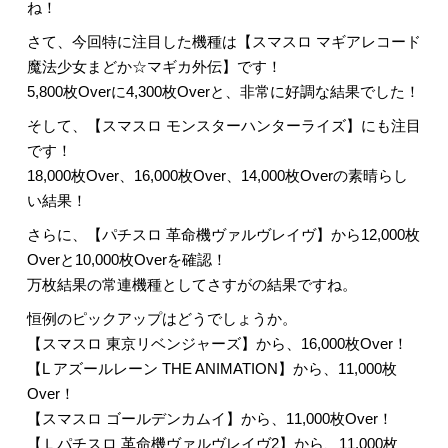
ね！
さて、今回特に注目した機種は【スマスロ マギアレコード
魔法少女まどか☆マギカ外伝】です！
5,800枚Overに4,300枚Overと、非常に好調な結果でした！
そして、【スマスロ モンスターハンターライズ】にも注目
です！
18,000枚Over、16,000枚Over、14,000枚Overの素晴らし
い結果！
さらに、【パチスロ 革命機ヴァルヴレイヴ】から12,000枚
Overと10,000枚Overを確認！
万枚結果の常連機種としてさすがの結果ですね。
恒例のピックアップはどうでしょうか。
【スマスロ 東京リベンジャーズ】から、16,000枚Over！
【L アズールレーン THE ANIMATION】から、11,000枚
Over！
【スマスロ ゴールデンカムイ】から、11,000枚Over！
【Ｌパチスロ 革命機ヴァルヴレイヴ2】から、11,000枚