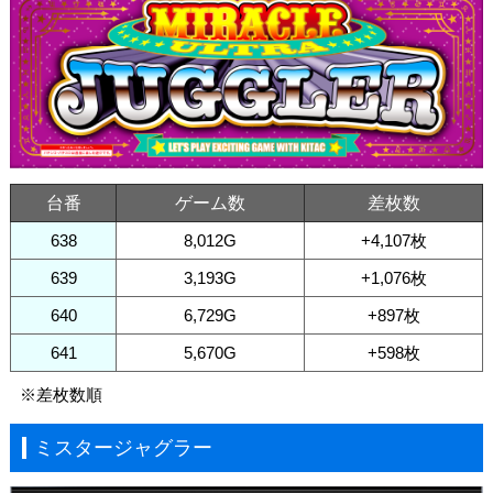
台番
ゲーム数
差枚数
638
8,012G
+4,107枚
639
3,193G
+1,076枚
640
6,729G
+897枚
641
5,670G
+598枚
※差枚数順
ミスタージャグラー