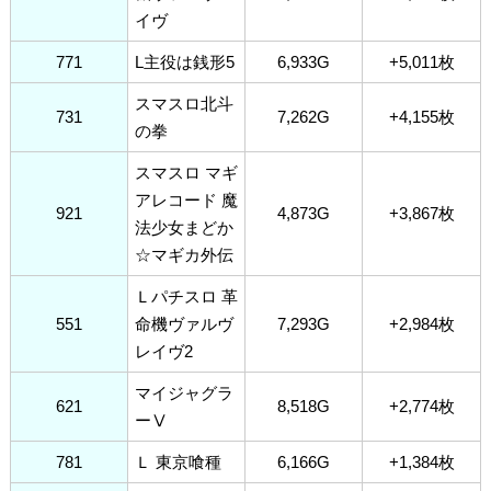
イヴ
771
L主役は銭形5
6,933G
+5,011枚
スマスロ北斗
731
7,262G
+4,155枚
の拳
スマスロ マギ
アレコード 魔
921
4,873G
+3,867枚
法少女まどか
☆マギカ外伝
Ｌパチスロ 革
551
命機ヴァルヴ
7,293G
+2,984枚
レイヴ2
マイジャグラ
621
8,518G
+2,774枚
ーⅤ
781
Ｌ 東京喰種
6,166G
+1,384枚