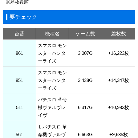
※差枚数順
要チェック
台番
機種名
ゲーム数
差枚数
スマスロ モン
861
スターハンタ
3,007G
+16,223枚
ーライズ
スマスロ モン
851
スターハンタ
3,438G
+14,347枚
ーライズ
パチスロ 革命
511
機ヴァルヴレ
6,317G
+10,983枚
イヴ
Ｌパチスロ 革
561
命機ヴァルヴ
6,663G
+9,685枚