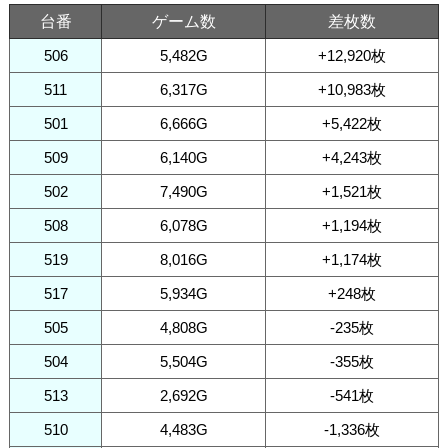
台番
ゲーム数
差枚数
506
5,482G
+12,920枚
511
6,317G
+10,983枚
501
6,666G
+5,422枚
509
6,140G
+4,243枚
502
7,490G
+1,521枚
508
6,078G
+1,194枚
519
8,016G
+1,174枚
517
5,934G
+248枚
505
4,808G
-235枚
504
5,504G
-355枚
513
2,692G
-541枚
510
4,483G
-1,336枚