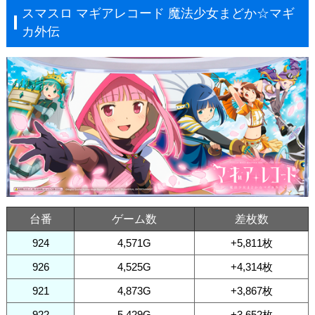
スマスロ マギアレコード 魔法少女まどか☆マギ
カ外伝
台番
ゲーム数
差枚数
924
4,571G
+5,811枚
926
4,525G
+4,314枚
921
4,873G
+3,867枚
922
5,429G
+3,652枚