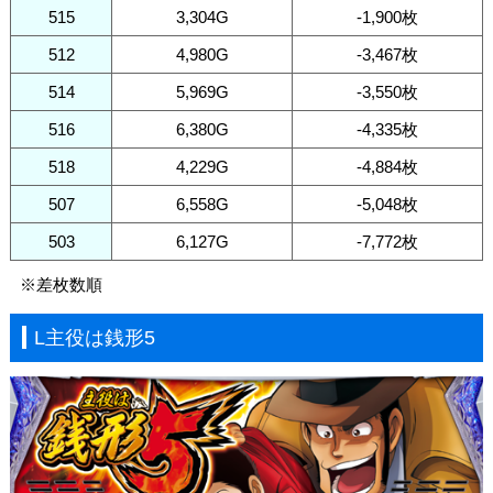
515
3,304G
-1,900枚
512
4,980G
-3,467枚
514
5,969G
-3,550枚
516
6,380G
-4,335枚
518
4,229G
-4,884枚
507
6,558G
-5,048枚
503
6,127G
-7,772枚
※差枚数順
L主役は銭形5