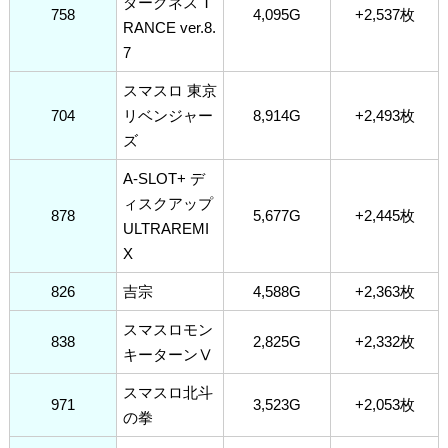
ダークネス T
758
4,095G
+2,537枚
RANCE ver.8.
7
スマスロ 東京
704
リベンジャー
8,914G
+2,493枚
ズ
A-SLOT+ デ
ィスクアップ
878
5,677G
+2,445枚
ULTRAREMI
X
826
吉宗
4,588G
+2,363枚
スマスロモン
838
2,825G
+2,332枚
キーターンⅤ
スマスロ北斗
971
3,523G
+2,053枚
の拳