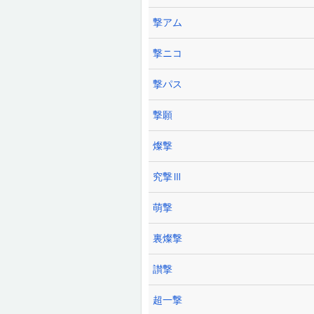
撃アム
撃ニコ
撃パス
撃願
燦撃
究撃Ⅲ
萌撃
裏燦撃
讃撃
超一撃