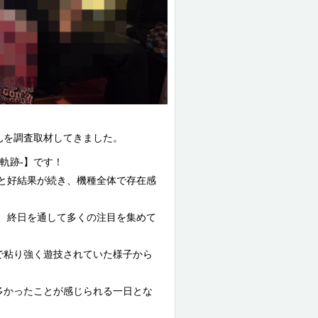
」さんを調査取材してきました。
軌跡-】です！
枚Overと好結果が続き、機種全体で存在感
り、終日を通して多くの注目を集めて
で粘り強く遊技されていた様子から
多かったことが感じられる一日とな