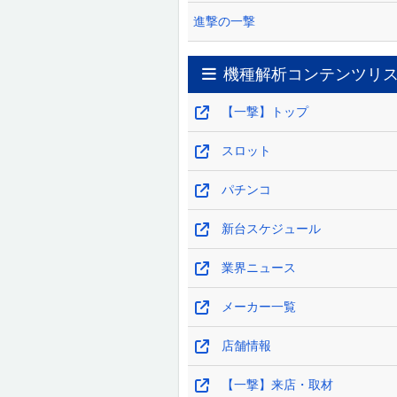
進撃の一撃
機種解析コンテンツリ
【一撃】トップ
スロット
パチンコ
新台スケジュール
業界ニュース
メーカー一覧
店舗情報
【一撃】来店・取材