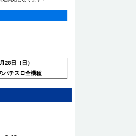
6月28日（日）
上のパチスロ全機種