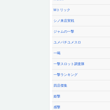
Мトリック
シノ来店実戦
ジャムの一撃
ユメパチユメスロ
一喝
一撃スロット調査隊
一撃ランキング
四店傑集
姫撃
感撃