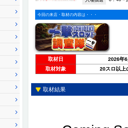
今回の来店・取材の内容は・・・
取材日
2026年
取材対象
20スロ以
取材結果