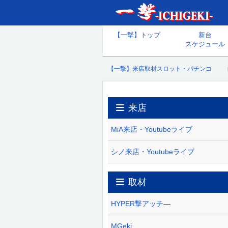
【一撃】トップ
新台
スケジュール
【一撃】来店取材スロット・パチンコ
来店
MiA来店・Youtubeライブ
シノ来店・Youtubeライブ
取材
HYPER撃アッチ―
MGeki