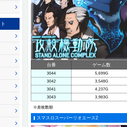
スト
台番
ゲーム数
3044
5,699G
3042
3,548G
3041
4,237G
3043
3,983G
※差枚数順
スマスロスーパーリオエース2