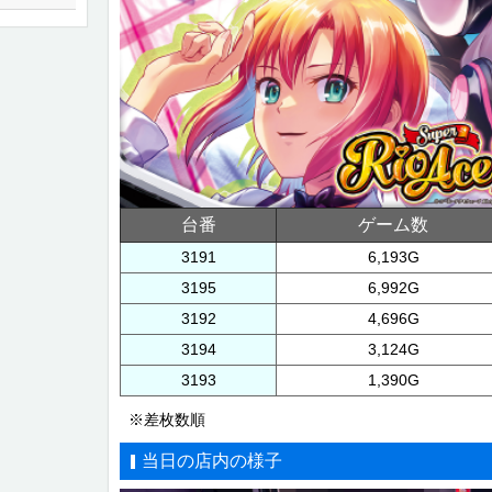
台番
ゲーム数
3191
6,193G
3195
6,992G
3192
4,696G
3194
3,124G
3193
1,390G
※差枚数順
当日の店内の様子