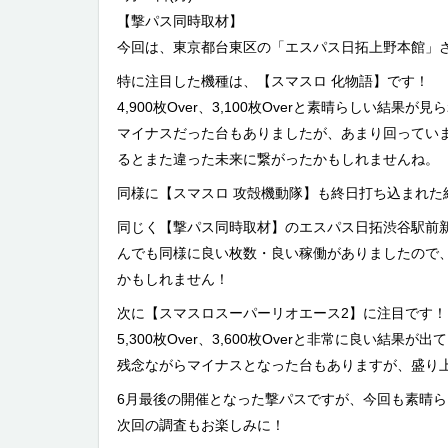
【撃パス同時取材】
今回は、東京都台東区の「エスパス日拓上野本館」
特に注目した機種は、【スマスロ 化物語】です！
4,900枚Over、3,100枚Overと素晴らしい結果が
マイナスだった台もありましたが、あまり回ってい
るとまた違った未来に繋がったかもしれませんね。
同様に【スマスロ 攻殻機動隊】も終日打ち込まれた
同じく【撃パス同時取材】のエスパス日拓渋谷駅前
んでも同様に良い枚数・良い稼働がありましたので
かもしれません！
次に【スマスロスーパーリオエース2】に注目です！
5,300枚Over、3,600枚Overと非常に良い結果が
残念ながらマイナスとなった台もありますが、盛り
6月最後の開催となった撃パスですが、今回も素晴
次回の調査もお楽しみに！