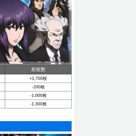
差枚数
+1,700枚
-200枚
-1,000枚
-1,300枚