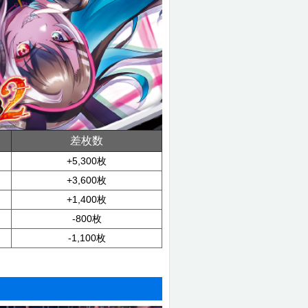
差枚数
+5,300枚
+3,600枚
+1,400枚
-800枚
-1,100枚