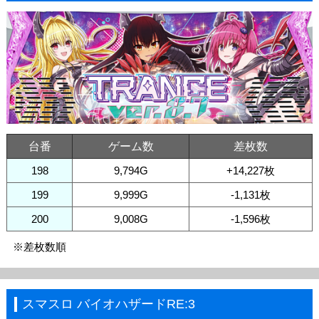
台番
ゲーム数
差枚数
198
9,794G
+14,227枚
199
9,999G
-1,131枚
200
9,008G
-1,596枚
※差枚数順
スマスロ バイオハザードRE:3