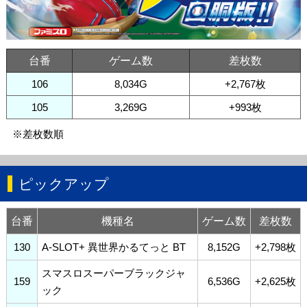
台番
ゲーム数
差枚数
106
8,034G
+2,767枚
105
3,269G
+993枚
※差枚数順
ピックアップ
台番
機種名
ゲーム数
差枚数
130
A-SLOT+ 異世界かるてっと BT
8,152G
+2,798枚
スマスロスーパーブラックジャ
159
6,536G
+2,625枚
ック