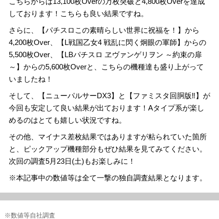
こちらからは13,100枚Overの万枚突破と4,800枚Overを達成
しております！こちらも良い結果ですね。
さらに、【パチスロこの素晴らしい世界に祝福を！】から
4,200枚Over、【L戦国乙女4 戦乱に閃く炯眼の軍師】からの
5,500枚Over、【LBパチスロ ヱヴァンゲリヲン ～約束の扉
～】からの5,600枚Overと、こちらの機種達も盛り上がって
いましたね！
そして、【ニューパルサーDX3】と【ファミスタ回胴版‼】が
今回も安定して良い結果が出ております！Aタイプ系が楽し
めるのはとても嬉しい状況ですね。
その他、マイナス差枚結果ではありますが粘られていた箇所
と、ピックアップ機種部分もぜひ結果を見てみてください。
次回の調査5月23日(土)もお楽しみに！
※本記事中の数値等は全て一撃の独自調査結果となります。
※数値等自社調査