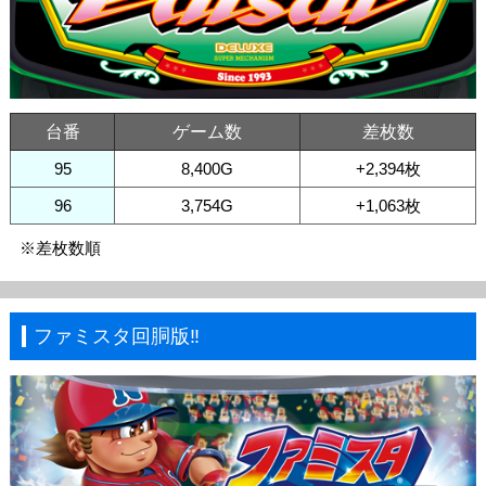
台番
ゲーム数
差枚数
95
8,400G
+2,394枚
96
3,754G
+1,063枚
※差枚数順
ファミスタ回胴版‼