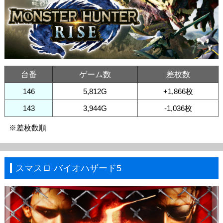
台番
ゲーム数
差枚数
146
5,812G
+1,866枚
143
3,944G
-1,036枚
※差枚数順
スマスロ バイオハザード5