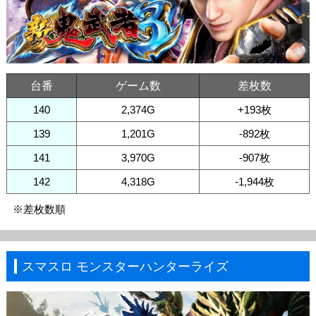
台番
ゲーム数
差枚数
140
2,374G
+193枚
139
1,201G
-892枚
141
3,970G
-907枚
142
4,318G
-1,944枚
※差枚数順
スマスロ モンスターハンターライズ