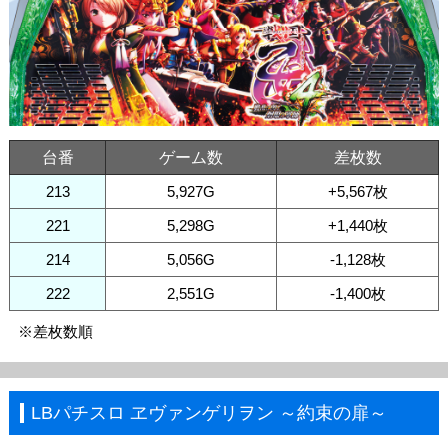
台番
ゲーム数
差枚数
213
5,927G
+5,567枚
221
5,298G
+1,440枚
214
5,056G
-1,128枚
222
2,551G
-1,400枚
※差枚数順
LBパチスロ ヱヴァンゲリヲン ～約束の扉～