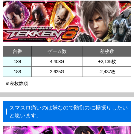
台番
ゲーム数
差枚数
189
4,408G
+2,135枚
188
3,635G
-2,437枚
※差枚数順
スマスロ痛いのは嫌なので防御力に極振りしたい
と思います。