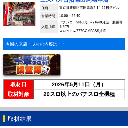
東京都新宿区高田馬場2-14-11日拓ビル
住所
10:00～22:40
営業時間
パチンコ→9時30分～9時49分迄 順番券
を配布
入場抽選
スロット→777COMPASS抽選
今回の来店・取材の内容は・・・
取材日
2026年5月11日（月）
取材対象
20スロ以上のパチスロ全機種
取材結果