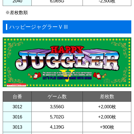
2040
6,065G
-2,500枚
※差枚数順
ハッピージャグラーＶⅢ
台番
ゲーム数
差枚数
3012
3,556G
+2,000枚
3016
5,702G
+2,000枚
3013
4,139G
+900枚