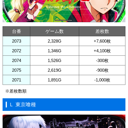
台番
ゲーム数
差枚数
2073
2,328G
+7,600枚
2072
1,346G
+4,100枚
2074
1,526G
-300枚
2075
2,619G
-900枚
2071
1,891G
-1,000枚
※差枚数順
Ｌ 東京喰種