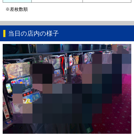
※差枚数順
当日の店内の様子