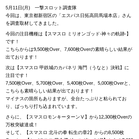
5月11日(月) 一撃スロット調査隊
今回は、東京都新宿区の「エスパス日拓高田馬場本店」さん
を調査取材してきました。
今回の注目機種は【スマスロ ミリオンゴッド-神々の軌跡-】
です！
こちらからは9,500枚Over、7,600枚Overの素晴らしい結果が
出ております！
次は【スマスロ 甲鉄城のカバネリ 海門（うなと）決戦】に
注目です！
7,500枚Over、5,700枚Over、5,400枚Over、5,000枚Overと、
こちらも素晴らしい結果が出ております！
マイナスの箇所もありますが、全台たっぷりと粘られてお
り、ばっちり打ち込まれています。
さらに、【スマスロモンキーターンⅤ】から12,300枚Overの
万枚突破達成！
そして、【スマスロ 北斗の拳 転生の章2】からの8,500枚