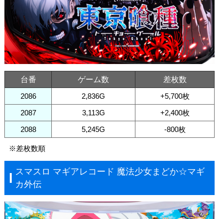
台番
ゲーム数
差枚数
2086
2,836G
+5,700枚
2087
3,113G
+2,400枚
2088
5,245G
-800枚
※差枚数順
スマスロ マギアレコード 魔法少女まどか☆マギ
カ外伝