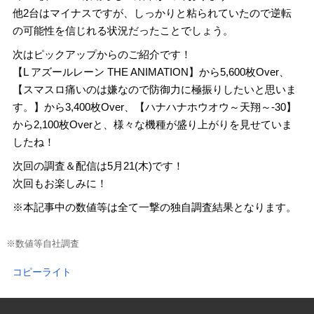
他2台はマイナスですが、しっかりと粘られていたので逆転
の可能性を信じれる状況だったことでしょう。
次はピックアップからのご紹介です！
【L アズールレーン THE ANIMATION】から5,600枚Over、
【スマスロ痛いのは嫌なので防御力に極振りしたいと思いま
す。】から3,400枚Over、【ハナハナホウオウ～天翔～-30】
から2,100枚Overと、様々な機種が盛り上がりを見せていま
したね！
次回の調査＆配信は5月21(木)です！
次回もお楽しみに！
※本記事中の数値等は全て一撃の独自調査結果となります。
※数値等自社調査
コピーライト