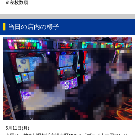
※差枚数順
当日の店内の様子
5月11日(月)