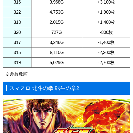
316
3,968G
+3,100枚
322
4,753G
+1,900枚
318
2,015G
+1,400枚
320
727G
-800枚
317
3,246G
-1,400枚
315
8,110G
-2,300枚
319
5,029G
-2,700枚
※差枚数順
スマスロ 北斗の拳 転生の章2