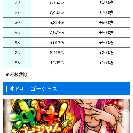
29
7,750G
+900枚
27
7,462G
+700枚
30
5,814G
+500枚
96
7,573G
+500枚
98
5,013G
+500枚
23
6,119G
+200枚
95
8,309G
+100枚
※差枚数順
沖ドキ！ゴージャス