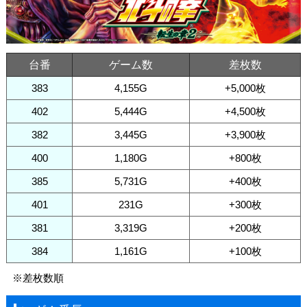
台番
ゲーム数
差枚数
383
4,155G
+5,000枚
402
5,444G
+4,500枚
382
3,445G
+3,900枚
400
1,180G
+800枚
385
5,731G
+400枚
401
231G
+300枚
381
3,319G
+200枚
384
1,161G
+100枚
※差枚数順