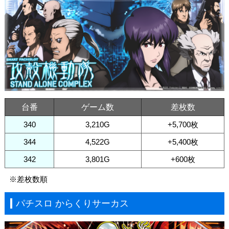
台番
ゲーム数
差枚数
340
3,210G
+5,700枚
344
4,522G
+5,400枚
342
3,801G
+600枚
※差枚数順
パチスロ からくりサーカス