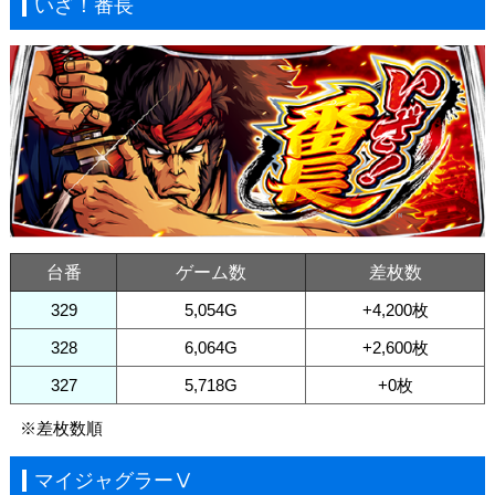
いざ！番長
台番
ゲーム数
差枚数
329
5,054G
+4,200枚
328
6,064G
+2,600枚
327
5,718G
+0枚
※差枚数順
マイジャグラーⅤ