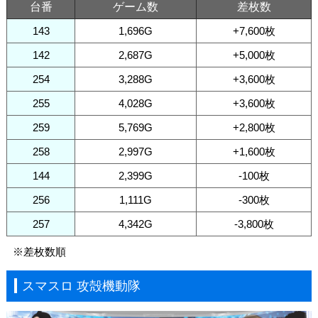
台番
ゲーム数
差枚数
143
1,696G
+7,600枚
142
2,687G
+5,000枚
254
3,288G
+3,600枚
255
4,028G
+3,600枚
259
5,769G
+2,800枚
258
2,997G
+1,600枚
144
2,399G
-100枚
256
1,111G
-300枚
257
4,342G
-3,800枚
※差枚数順
スマスロ 攻殻機動隊