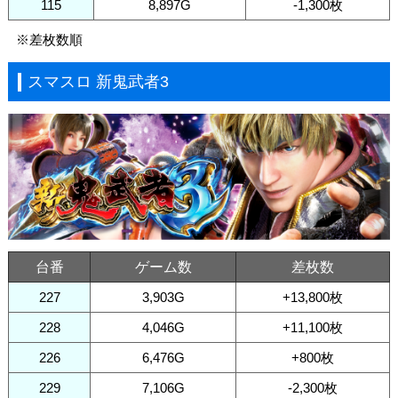
115
8,897G
-1,300枚
※差枚数順
スマスロ 新鬼武者3
台番
ゲーム数
差枚数
227
3,903G
+13,800枚
228
4,046G
+11,100枚
226
6,476G
+800枚
229
7,106G
-2,300枚