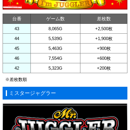
台番
ゲーム数
差枚数
43
8,065G
+2,500枚
44
5,539G
+1,900枚
45
5,463G
+900枚
46
7,554G
+600枚
42
5,323G
+200枚
※差枚数順
ミスタージャグラー