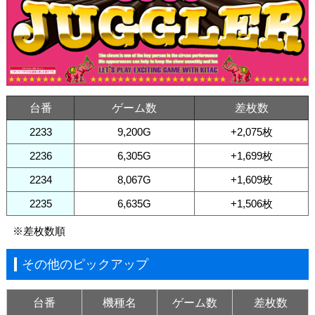
台番
ゲーム数
差枚数
2233
9,200G
+2,075枚
2236
6,305G
+1,699枚
2234
8,067G
+1,609枚
2235
6,635G
+1,506枚
※差枚数順
その他のピックアップ
台番
機種名
ゲーム数
差枚数