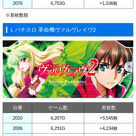
2076
6,753G
+1,536枚
※差枚数順
Ｌパチスロ 革命機ヴァルヴレイヴ2
台番
ゲーム数
差枚数
2010
6,207G
+9,545枚
2006
6,291G
+4,234枚