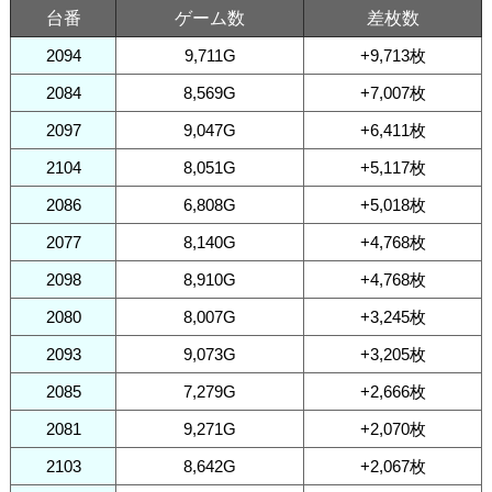
台番
ゲーム数
差枚数
2094
9,711G
+9,713枚
2084
8,569G
+7,007枚
2097
9,047G
+6,411枚
2104
8,051G
+5,117枚
2086
6,808G
+5,018枚
2077
8,140G
+4,768枚
2098
8,910G
+4,768枚
2080
8,007G
+3,245枚
2093
9,073G
+3,205枚
2085
7,279G
+2,666枚
2081
9,271G
+2,070枚
2103
8,642G
+2,067枚