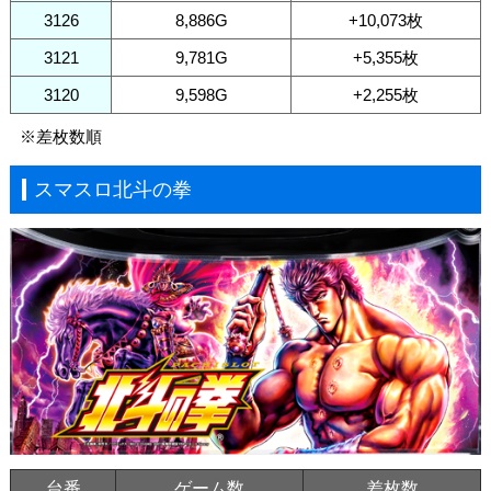
3126
8,886G
+10,073枚
3121
9,781G
+5,355枚
3120
9,598G
+2,255枚
※差枚数順
スマスロ北斗の拳
台番
ゲーム数
差枚数