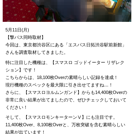
5月11日(月)
【撃パス同時取材】
今回は、東京都渋谷区にある「エスパス日拓渋谷駅前新館」
さんを調査取材してきました。
特に注目した機種は、【スマスロ ゴッドイーター リザレク
ション】です！
こちらからは、18,100枚Overの素晴らしい記録を達成！
現行機種のスペックを最大限に引き出せてますね…！
さらに、【スマスロヨルムンガンド】からも14,400枚Overの
非常に良い結果が出てましたので、ぜひチェックしておいて
ください！
そして、【スマスロモンキーターンⅤ】にも注目です。
11,400枚Over、8,100枚Overと、万枚突破を含む素晴らしい
結果が出ています！