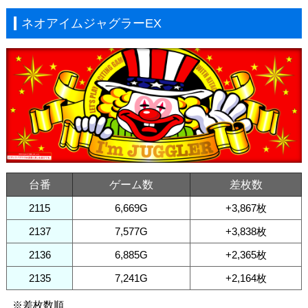
ネオアイムジャグラーEX
台番
ゲーム数
差枚数
2115
6,669G
+3,867枚
2137
7,577G
+3,838枚
2136
6,885G
+2,365枚
2135
7,241G
+2,164枚
※差枚数順