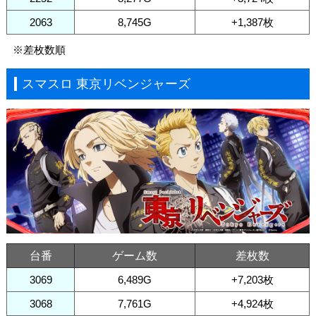
2063
8,745G
+1,387枚
※差枚数順
スマスロ 東京リベンジャーズ
台番
ゲーム数
差枚数
3069
6,489G
+7,203枚
3068
7,761G
+4,924枚