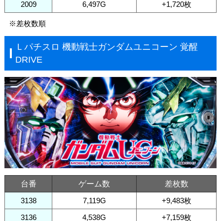
2009
6,497G
+1,720枚
※差枚数順
Ｌパチスロ 機動戦士ガンダムユニコーン 覚醒
DRIVE
台番
ゲーム数
差枚数
3138
7,119G
+9,483枚
3136
4,538G
+7,159枚