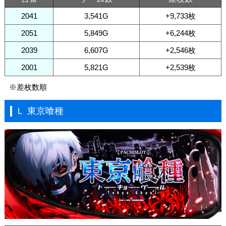
2041
3,541G
+9,733枚
2051
5,849G
+6,244枚
2039
6,607G
+2,546枚
2001
5,821G
+2,539枚
※差枚数順
Ｌ 東京喰種