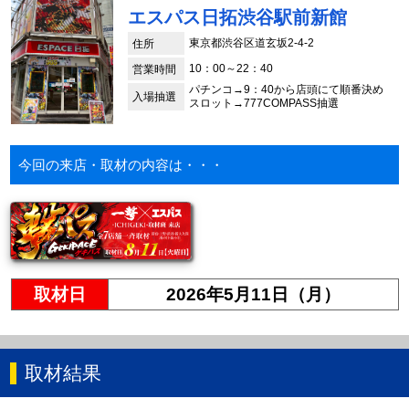
エスパス日拓渋谷駅前新館
東京都渋谷区道玄坂2-4-2
住所
10：00～22：40
営業時間
パチンコ→9：40から店頭にて順番決め
入場抽選
スロット→777COMPASS抽選
今回の来店・取材の内容は・・・
取材日
2026年5月11日（月）
取材結果