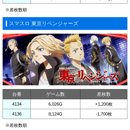
※差枚数順
スマスロ 東京リベンジャーズ
台番
ゲーム数
差枚数
4134
6,026G
+1,200枚
4136
8,124G
-1,700枚
※差枚数順