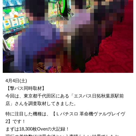
4月4日(土)
【撃パス同時取材】
今回は、東京都千代田区にある「エスパス日拓秋葉原駅前
店」さんを調査取材してきました。
特に注目した機種は、【Ｌパチスロ 革命機ヴァルヴレイヴ
2】です！
まずは18,300枚Overの大記録！