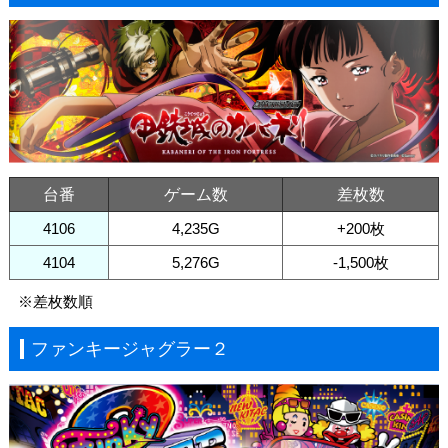
台番
ゲーム数
差枚数
4106
4,235G
+200枚
4104
5,276G
-1,500枚
※差枚数順
ファンキージャグラー２