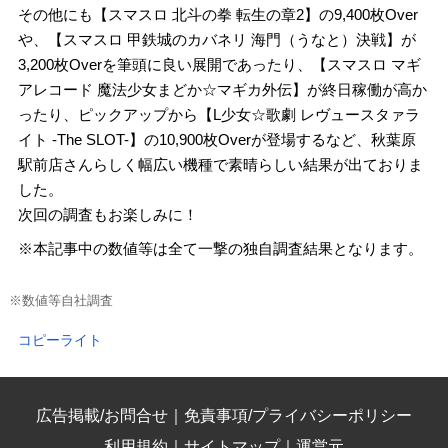
その他にも【スマスロ 北斗の拳 転生の章2】の9,400枚Over
や、【スマスロ 甲鉄城のカバネリ 海門（うなと）決戦】が
3,200枚Overを筆頭に良い展開であったり、【スマスロ マギ
アレコード 魔法少女まどか☆マギカ外伝】が終日稼働が高か
ったり、ピックアップから【L少女☆歌劇 レヴュースタァラ
イト -The SLOT-】の10,900枚Overが登場するなど、秋葉原
駅前店さんらしく幅広い機種で素晴らしい結果が出ておりま
した。
次回の調査もお楽しみに！
※本記事中の数値等は全て一撃の独自調査結果となります。
※数値等自社調査
コピーライト
広告掲載/お問合せ
｜
免責事項/プライバシーポリシー
利用規約
｜
サイトマップ
｜
運営元