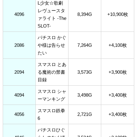
L少女☆歌劇
レヴュースタ
4096
8,394G
+10,900枚
ァライト -The
SLOT-
パチスロ かぐ
2086
や様は告らせ
7,264G
+4,100枚
たい
スマスロ とあ
2094
る魔術の禁書
3,573G
+3,900枚
目録
スマスロ シャ
4094
3,498G
+3,400枚
ーマンキング
スマスロ鉄拳
4056
2,721G
+3,400枚
6
パチスロひぐ