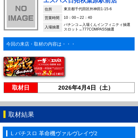
エスパス日拓秋葉原駅前店
東京都千代田区外神田1-15-6
住所
10：00～22：40
営業時間
パチンコ→入場くんインフィニティ抽選
入場抽選
スロット→777COMPASS抽選
今回の来店・取材の内容は・・・
取材日
2026年4月4日（土）
取材結果
Ｌパチスロ 革命機ヴァルヴレイヴ2