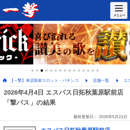
【一撃】来店取材スロット・パチンコ
店舗一覧
エ
2026年4月4日 エスパス日拓秋葉原駅前店
「撃パス」の結果
最終更新日：
2026年5月21日