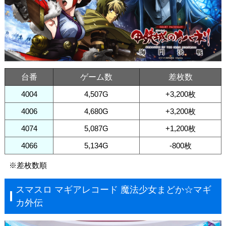
台番
ゲーム数
差枚数
4004
4,507G
+3,200枚
4006
4,680G
+3,200枚
4074
5,087G
+1,200枚
4066
5,134G
-800枚
※差枚数順
スマスロ マギアレコード 魔法少女まどか☆マギ
カ外伝