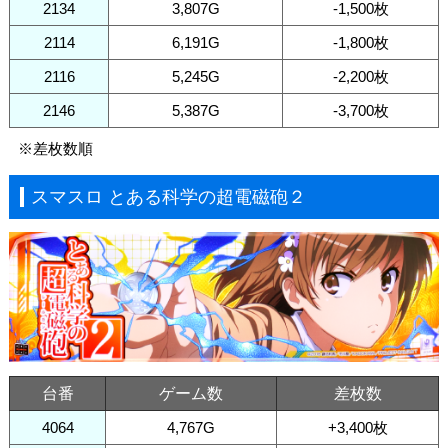
2134
3,807G
-1,500枚
2114
6,191G
-1,800枚
2116
5,245G
-2,200枚
2146
5,387G
-3,700枚
※差枚数順
スマスロ とある科学の超電磁砲２
台番
ゲーム数
差枚数
4064
4,767G
+3,400枚