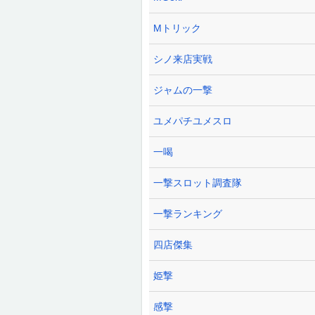
Мトリック
シノ来店実戦
ジャムの一撃
ユメパチユメスロ
一喝
一撃スロット調査隊
一撃ランキング
四店傑集
姫撃
感撃