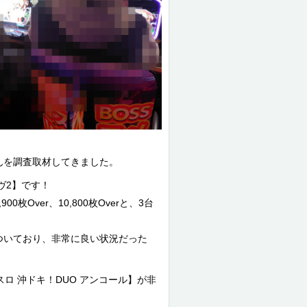
」さんを調査取材してきました。
ヴ2】です！
0枚Over、10,800枚Overと、3台
ついており、非常に良い状況だった
ロ 沖ドキ！DUO アンコール】が非