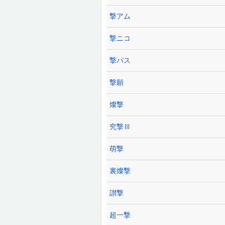
撃アム
撃ニコ
撃パス
撃願
燦撃
究撃Ⅲ
萌撃
裏燦撃
讃撃
超一撃