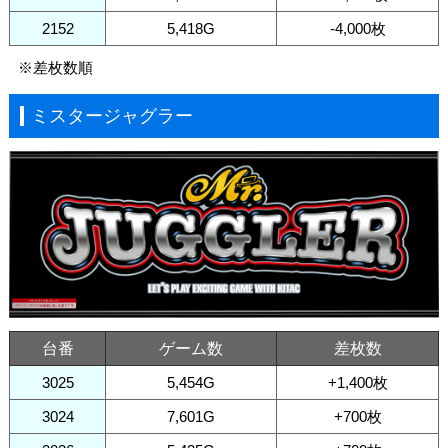
2152
5,418G
-4,000枚
※差枚数順
ミスタージャグラー
台番
ゲーム数
差枚数
3025
5,454G
+1,400枚
3024
7,601G
+700枚