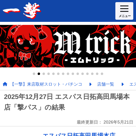
【一撃】来店取材スロット・パチンコ
店舗一覧
エ
2025年12月27日 エスパス日拓高田馬場本
店「撃パス」の結果
最終更新日：
2026年5月21日
エスパス日拓高田馬場本店