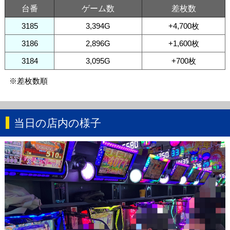
台番
ゲーム数
差枚数
3185
3,394G
+4,700枚
3186
2,896G
+1,600枚
3184
3,095G
+700枚
※差枚数順
当日の店内の様子