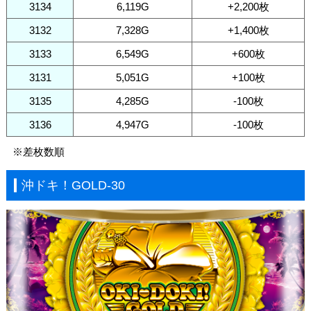
3134
6,119G
+2,200枚
3132
7,328G
+1,400枚
3133
6,549G
+600枚
3131
5,051G
+100枚
3135
4,285G
-100枚
3136
4,947G
-100枚
※差枚数順
沖ドキ！GOLD-30