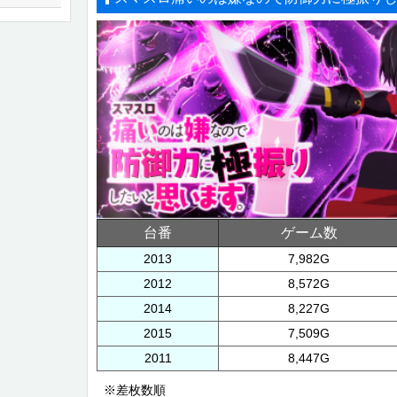
台番
ゲーム数
2013
7,982G
2012
8,572G
2014
8,227G
2015
7,509G
2011
8,447G
※差枚数順