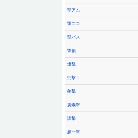
撃アム
撃ニコ
撃パス
撃願
燦撃
究撃Ⅲ
萌撃
裏燦撃
讃撃
超一撃