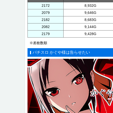
2172
8,932G
2079
9,646G
2182
8,683G
2082
9,144G
2179
9,428G
※差枚数順
パチスロ かぐや様は告らせたい