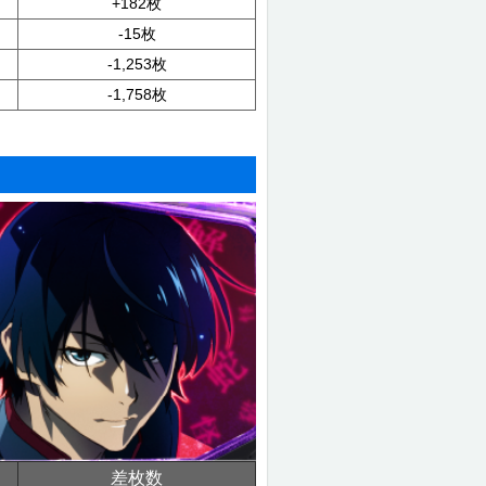
+182枚
-15枚
-1,253枚
-1,758枚
差枚数