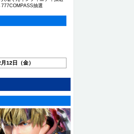
777COMPASS抽選
12月12日（金）