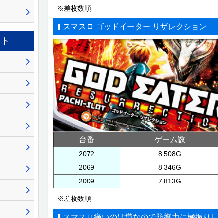
※差枚数順
スマスロ ゴッドイーター リザレクション
スト
台番
ゲーム数
2072
8,508G
2069
8,346G
2009
7,813G
※差枚数順
スマスロ痛いのは嫌なので防御力に極振り