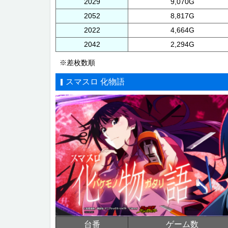
2029
9,070G
2052
8,817G
2022
4,664G
2042
2,294G
※差枚数順
スマスロ 化物語
台番
ゲーム数